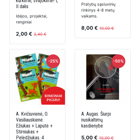
kurkime, svajokime! I,
Pratybų sąsiuvinių
II dalis
rinkinys 4-8 metų
Idėjos, projektai,
vaikams.
renginiai
8,00 €
10,00 €
2,00 €
2,40 €
-25%
-50%
A. Kvičiuvienė, O.
A. Augas. Šiurpi
Vasiliauskienė.
nusikaltimų
Ežiukas + Laputė +
kasdienybė
Stirniukas +
5,00 €
Pelėdžiukas. 4
10,00 €