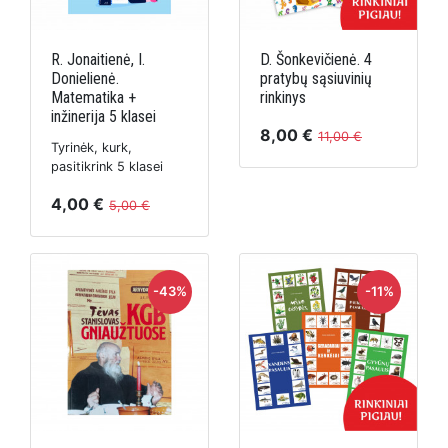
R. Jonaitienė, I.
D. Šonkevičienė. 4
Donielienė.
pratybų sąsiuvinių
Matematika +
rinkinys
inžinerija 5 klasei
8,00 €
11,00 €
Tyrinėk, kurk,
pasitikrink 5 klasei
4,00 €
5,00 €
-43%
-11%