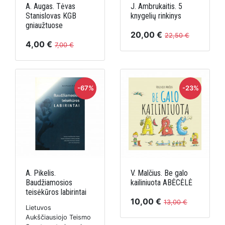
A. Augas. Tėvas
J. Ambrukaitis. 5
Stanislovas KGB
knygelių rinkinys
gniaužtuose
20,00 €
22,50 €
4,00 €
7,00 €
-67%
-23%
A. Pikelis.
V. Malčius. Be galo
Baudžiamosios
kailiniuota ABĖCĖLĖ
teisėkūros labirintai
10,00 €
13,00 €
Lietuvos
Aukščiausiojo Teismo