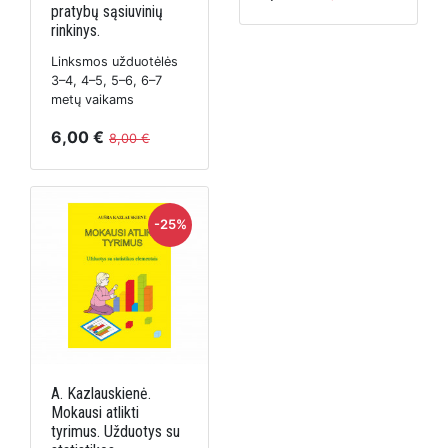
pratybų sąsiuvinių
rinkinys.
Linksmos užduotėlės
3–4, 4–5, 5–6, 6–7
metų vaikams
6,00 €
8,00 €
-25%
A. Kazlauskienė.
Mokausi atlikti
tyrimus. Užduotys su