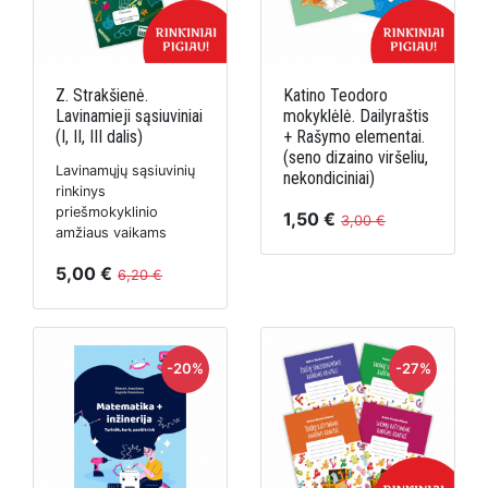
Z. Strakšienė.
Katino Teodoro
Lavinamieji sąsiuviniai
mokyklėlė. Dailyraštis
(I, II, III dalis)
+ Rašymo elementai.
(seno dizaino viršeliu,
Lavinamųjų sąsiuvinių
nekondiciniai)
rinkinys
priešmokyklinio
1,50 €
3,00 €
amžiaus vaikams
5,00 €
6,20 €
-20%
-27%