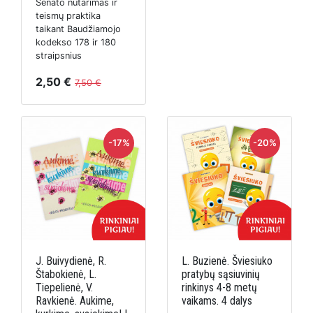
Senato nutarimas ir
teismų praktika
taikant Baudžiamojo
kodekso 178 ir 180
straipsnius
2,50 €
7,50 €
-17%
-20%
J. Buivydienė, R.
L. Buzienė. Šviesiuko
Štabokienė, L.
pratybų sąsiuvinių
Tiepelienė, V.
rinkinys 4-8 metų
Ravkienė. Aukime,
vaikams. 4 dalys