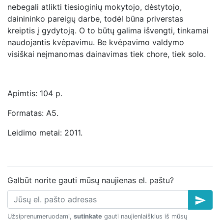
nebegali atlikti tiesioginių mokytojo, dėstytojo,
dainininko pareigų darbe, todėl būna priverstas
kreiptis į gydytoją. O to būtų galima išvengti, tinkamai
naudojantis kvėpavimu. Be kvėpavimo valdymo
visiškai neįmanomas dainavimas tiek chore, tiek solo.
Apimtis: 104 p.
Formatas: A5.
Leidimo metai: 2011.
Galbūt norite gauti mūsų naujienas el. paštu?
send
Užsiprenumeruodami,
sutinkate
gauti naujienlaiškius iš mūsų