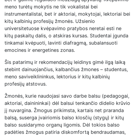
meno turėtų mokytis ne tik vokalistai bei
instrumentalistai, bet ir aktoriai, mokytojai, lektoriai bei
kitų kalbinių profesijų žmonės. Užsienio
universitetuose kvėpavimo pratybos neretai esti ne
kitų paskaitų dalis, o atskiras kursas. Studentai įgunda
tinkamai kvėpuoti, lavinti diafragmą, subalansuoti
emocines ir energetines zonas.
Šis patarimų ir rekomendacijų leidinys gimė ilgą laiką
stebint dainuojančius, kalbančius žmones – studentus,
meno saviveiklininkus, lektorius ir kitų kalbinių
profesijų atstovus.
Žmonės, kurie naudojasi savo darbe balsu (pedagogai,
aktoriai, dainininkai) dėl balsui tenkančio didelio krūvio
jį nuvargina. Žmogus prikimsta, kartais net praranda
balsą, suserga įvairiomis balso klosčių (stygų) ir kitų
balso susidarymo organų ligomis. Dėl tokios balso
padėties žmogus patiria diskomfortą bendraudamas,