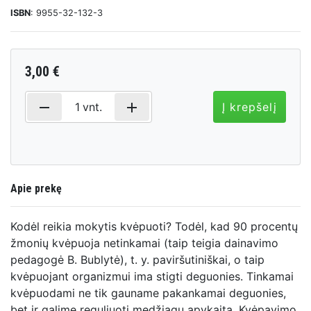
ISBN
: 9955-32-132-3
3,00 €
remove
add
1
vnt.
Į krepšelį
Apie prekę
Kodėl reikia mokytis kvėpuoti? Todėl, kad 90 procentų
žmonių kvėpuoja netinkamai (taip teigia dainavimo
pedagogė B. Bublytė), t. y. paviršutiniškai, o taip
kvėpuojant organizmui ima stigti deguonies. Tinkamai
kvėpuodami ne tik gauname pakankamai deguonies,
bet ir galime reguliuoti medžiagų apykaitą. Kvėpavimo