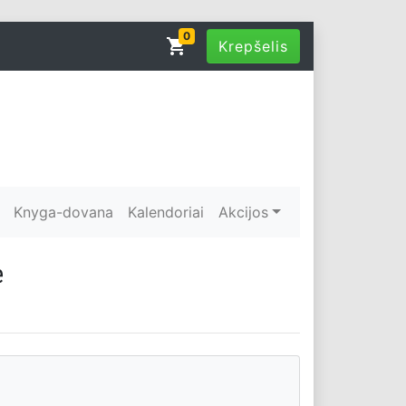
0
shopping_cart
Krepšelis
Knyga-dovana
Kalendoriai
Akcijos
ė