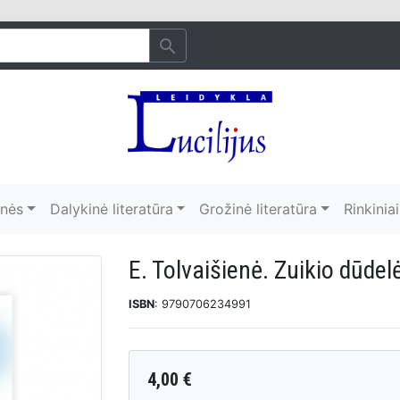
search
onės
Dalykinė literatūra
Grožinė literatūra
Rinkiniai
E. Tolvaišienė. Zuikio dūdel
ISBN
: 9790706234991
4,00 €