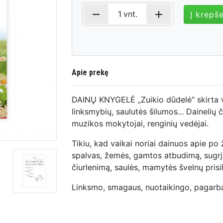
remove
add
1
vnt.
Į krepše
Apie prekę
DAINŲ KNYGELĖ „Zuikio dūdelė“ skirta v
linksmybių, saulutės šilumos... Dainelių č
muzikos mokytojai, renginių vedėjai.
Tikiu, kad vaikai noriai dainuos apie po
spalvas, žemės, gamtos atbudimą, sugrįž
čiurlenimą, saulės, mamytės švelnų prisil
Linksmo, smagaus, nuotaikingo, pagarb