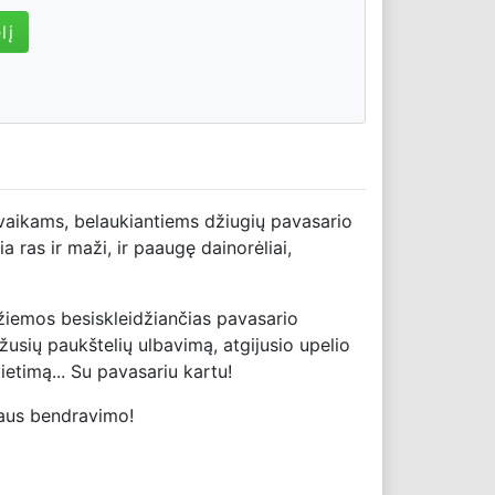
lį
aikams, belaukiantiems džiugių pavasario
ia ras ir maži, ir paaugę dainorėliai,
 žiemos besiskleidžiančias pavasario
usių paukštelių ulbavimą, atgijusio upelio
ietimą... Su pavasariu kartu!
aus bendravimo!